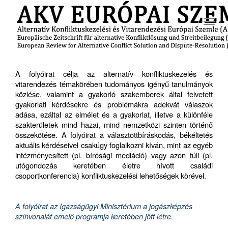
Toggl
navig
A folyóirat célja az alternatív konfliktuskezelés és
vitarendezés témakörében tudományos igényű tanulmányok
közlése, valamint a gyakorló szakemberek által felvetett
gyakorlati kérdésekre és problémákra adekvát válaszok
adása, ezáltal az elmélet és a gyakorlat, illetve a különféle
szakterületek mind hazai, mind nemzetközi szinten történő
összekötése. A folyóirat a választottbíráskodás, békéltetés
aktuális kérdéseivel csakúgy foglalkozni kíván, mint az egyéb
intézményesített (pl. bírósági mediáció) vagy azon túli (pl.
utógondozás keretében életre hívott családi
csoportkonferencia) konfliktuskezelési lehetőségek körével.
A folyóirat az Igazságügyi Minisztérium a jogászképzés
színvonalát emelő programja keretében jött létre.