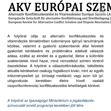
Toggl
navig
A folyóirat célja az alternatív konfliktuskezelés és
vitarendezés témakörében tudományos igényű tanulmányok
közlése, valamint a gyakorló szakemberek által felvetett
gyakorlati kérdésekre és problémákra adekvát válaszok
adása, ezáltal az elmélet és a gyakorlat, illetve a különféle
szakterületek mind hazai, mind nemzetközi szinten történő
összekötése. A folyóirat a választottbíráskodás, békéltetés
aktuális kérdéseivel csakúgy foglalkozni kíván, mint az egyéb
intézményesített (pl. bírósági mediáció) vagy azon túli (pl.
utógondozás keretében életre hívott családi
csoportkonferencia) konfliktuskezelési lehetőségek körével.
A folyóirat az Igazságügyi Minisztérium a jogászképzés
színvonalát emelő programja keretében jött létre.